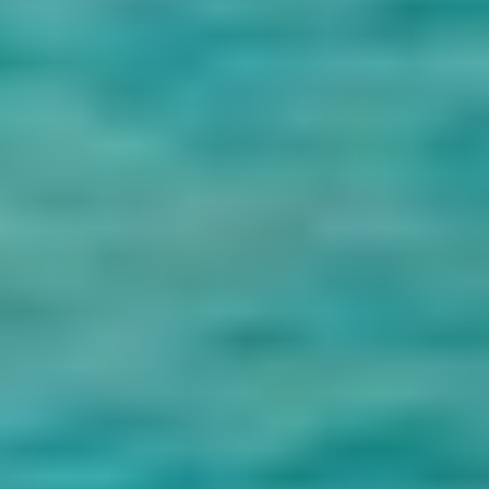
2 - 3 Par personne
$130
Par personne
4 - 6 Par personne
$120
Par personne
7 - 10 Par personne
$110
Par personne
Vérifier la disponibilité
Nom
E-mail
Code du Pays
Téléphone
Pays
Date d'arrivée
Date De Départ
Travelers
Adults
-
+
Enfants
-
+
Infants
-
+